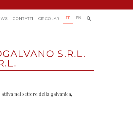
Ricerca
IT
EN
Ricerca:
EWS
CONTATTI
CIRCOLARI
per:
GALVANO S.R.L.
.L.
,
attiva nel settore della galvanica,