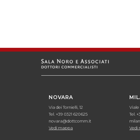
NOVARA
MI
Via dei Tornielli, 12
Viale
Tel. +39 0321 620625
Tel. 
novara@dottcomm.it
mila
Vedi mappa
Vedi