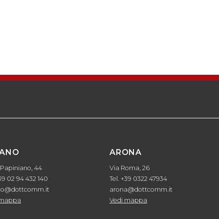
LANO
ARONA
 Papiniano, 44
Via Roma, 26
+39 02 94 432 140
Tel. +39 0322 47934
no@dottcomm.it
arona@dottcomm.it
 mappa
Vedi mappa