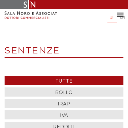
Skip
to
content
IT
EN
SENTENZE
TUTTE
BOLLO
IRAP
IVA
REDDITI