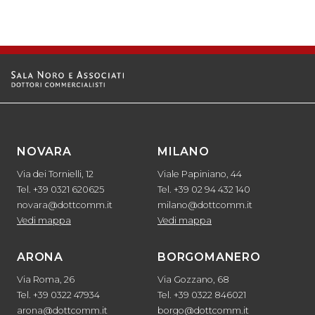
NOVARA
MILANO
Via dei Tornielli, 12
Viale Papiniano, 44
Tel. +39 0321 620625
Tel. +39 02 94 432 140
novara@dottcomm.it
milano@dottcomm.it
Vedi mappa
Vedi mappa
ARONA
BORGOMANERO
Via Roma, 26
Via Gozzano, 68
Tel. +39 0322 47934
Tel. +39 0322 846021
arona@dottcomm.it
borgo@dottcomm.it