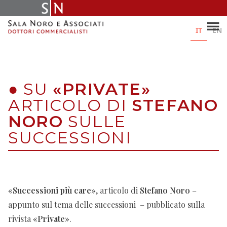
Skip
to
content
IT
EN
●
SU
«PRIVATE»
ARTICOLO DI
STEFANO
NORO
SULLE
SUCCESSIONI
«Successioni più care»
, articolo di
Stefano Noro
–
appunto sul tema delle successioni – pubblicato sulla
rivista
«Private»
.