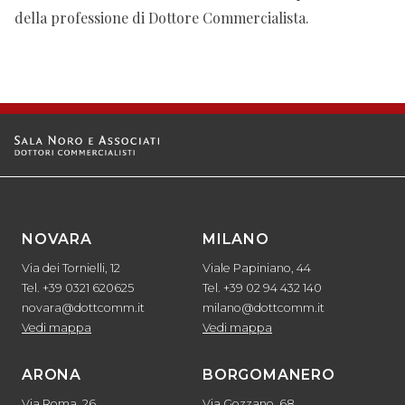
della professione di Dottore Commercialista.
NOVARA
MILANO
Via dei Tornielli, 12
Viale Papiniano, 44
Tel. +39 0321 620625
Tel. +39 02 94 432 140
novara@dottcomm.it
milano@dottcomm.it
Vedi mappa
Vedi mappa
ARONA
BORGOMANERO
Via Roma, 26
Via Gozzano, 68