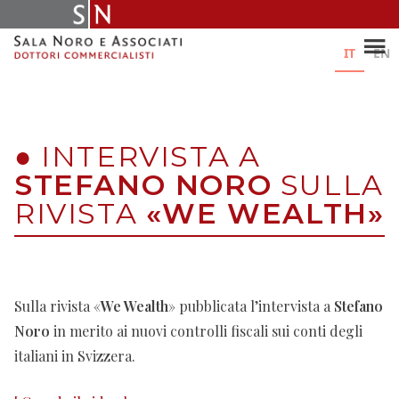
Skip
to
content
IT
EN
●
INTERVISTA A
STEFANO NORO
SULLA
RIVISTA
«WE WEALTH»
Sulla rivista «
We Wealth
» pubblicata l’intervista a
Stefano
Noro
in merito ai nuovi controlli fiscali sui conti degli
italiani in Svizzera.