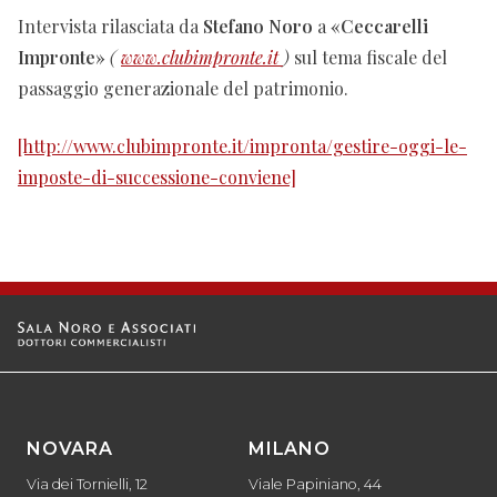
Intervista rilasciata da
Stefano Noro
a
«Ceccarelli
Impronte»
(
www.clubimpronte.it
)
sul tema fiscale del
passaggio generazionale del patrimonio.
[http://www.clubimpronte.it/impronta/gestire-oggi-le-
imposte-di-successione-conviene]
NOVARA
MILANO
Via dei Tornielli, 12
Viale Papiniano, 44