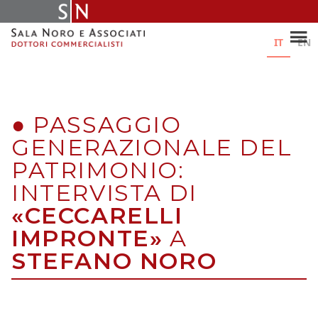
Skip
to
content
IT
EN
●
PASSAGGIO
GENERAZIONALE DEL
PATRIMONIO:
INTERVISTA DI
«CECCARELLI
IMPRONTE»
A
STEFANO NORO