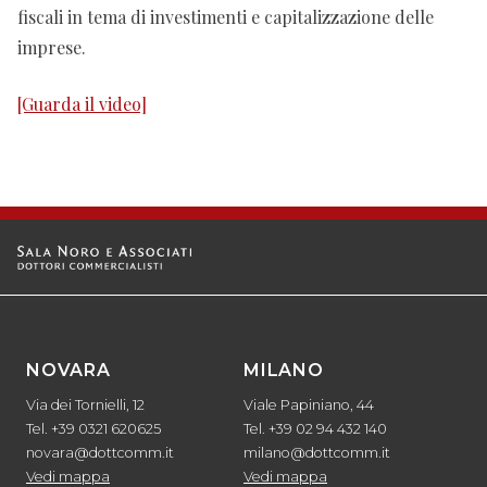
fiscali in tema di investimenti e capitalizzazione delle
imprese.
[Guarda il video]
NOVARA
MILANO
Via dei Tornielli, 12
Viale Papiniano, 44
Tel. +39 0321 620625
Tel. +39 02 94 432 140
novara@dottcomm.it
milano@dottcomm.it
Vedi mappa
Vedi mappa