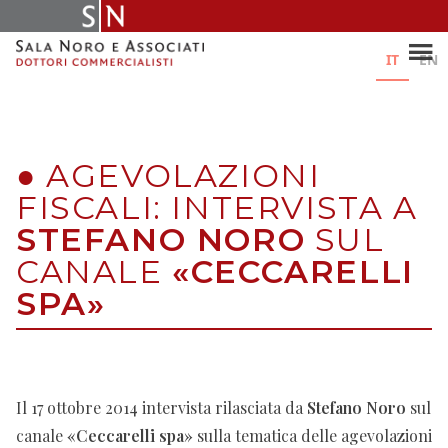
Skip
to
content
IT
EN
●
AGEVOLAZIONI
FISCALI: INTERVISTA A
STEFANO NORO
SUL
CANALE
«CECCARELLI
SPA»
Il 17 ottobre 2014 intervista rilasciata da
Stefano Noro
sul
canale
«Ceccarelli spa»
sulla tematica delle agevolazioni