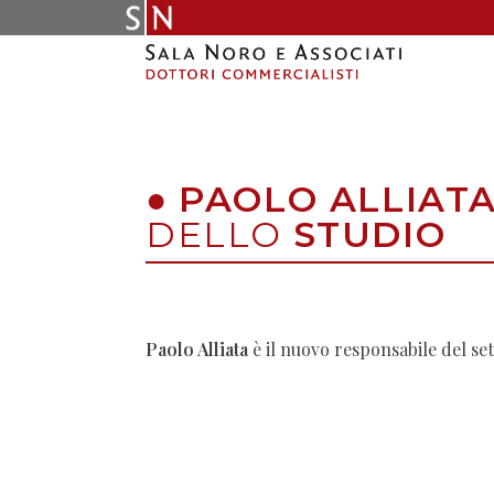
Skip
to
content
●
PAOLO ALLIAT
DELLO
STUDIO
Paolo Alliata
è il nuovo responsabile del se