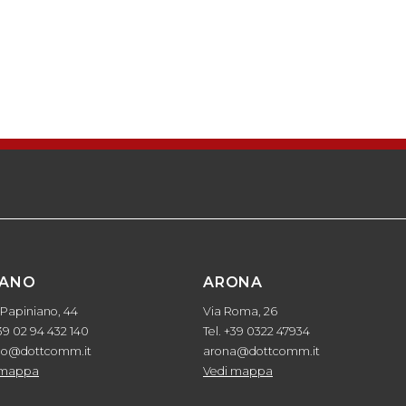
LANO
ARONA
 Papiniano, 44
Via Roma, 26
+39 02 94 432 140
Tel. +39 0322 47934
no@dottcomm.it
arona@dottcomm.it
 mappa
Vedi mappa