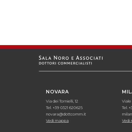
NOVARA
MI
Via dei Tornielli, 12
Viale
Tel. +39 0321 620625
Tel. 
novara@dottcomm.it
mila
Vedi mappa
Vedi