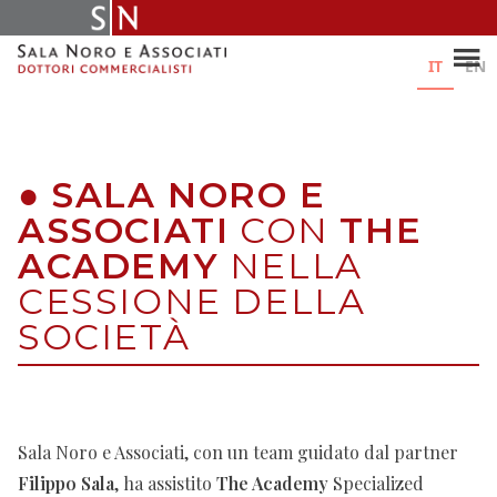
Skip
to
content
IT
EN
●
SALA NORO E
ASSOCIATI
CON
THE
ACADEMY
NELLA
CESSIONE DELLA
SOCIETÀ
Sala Noro e Associati, con un team guidato dal partner
Filippo Sala
, ha assistito
The Academy
Specialized