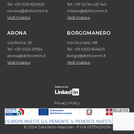
Tel. +39 0321 620625
Tel. +39 02 94 432 140
novara@dottcomm.it
milano@dottcomm.it
Vedi mappa
Vedi mappa
ARONA
BORGOMANERO
Via Roma, 26
Via Gozzano, 68
Tel. +39 0322 47934
Tel. +39 0322 846021
arona@dottcomm.it
borgo@dottcomm.it
Vedi mappa
Vedi mappa
Privacy Policy
© 2024 Sala Noro Associati - P.IVA 01717420036