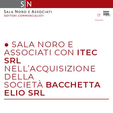
Skip
to
content
IT
EN
●
SALA NORO E
ASSOCIATI CON
ITEC
SRL
NELL’ACQUISIZIONE
DELLA
SOCIETÀ
BACCHETTA
ELIO SRL