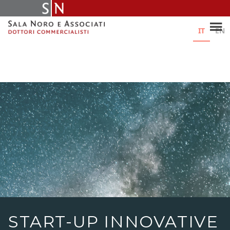
Skip
to
content
IT
EN
START-UP INNOVATIVE