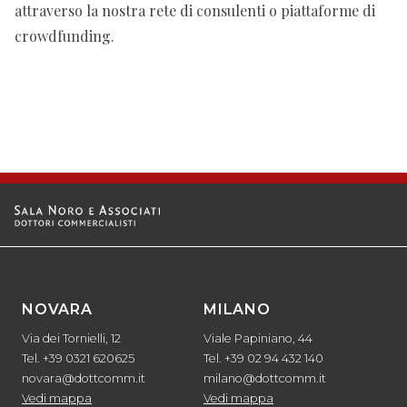
attraverso la nostra rete di consulenti o piattaforme di
crowdfunding.
NOVARA
MILANO
Via dei Tornielli, 12
Viale Papiniano, 44
Tel. +39 0321 620625
Tel. +39 02 94 432 140
novara@dottcomm.it
milano@dottcomm.it
Vedi mappa
Vedi mappa