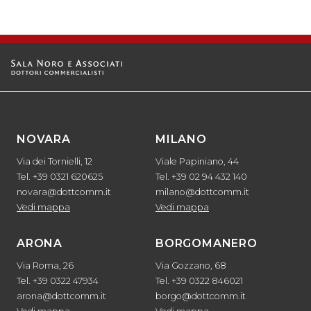
NOVARA
MILANO
Via dei Tornielli, 12
Viale Papiniano, 44
Tel. +39 0321 620625
Tel. +39 02 94 432 140
novara@dottcomm.it
milano@dottcomm.it
Vedi mappa
Vedi mappa
ARONA
BORGOMANERO
Via Roma, 26
Via Gozzano, 68
Tel. +39 0322 47934
Tel. +39 0322 846021
arona@dottcomm.it
borgo@dottcomm.it