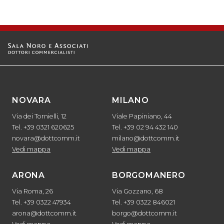
NOVARA
MILANO
Via dei Tornielli, 12
Viale Papiniano, 44
Tel. +39 0321 620625
Tel. +39 02 94 432 140
novara@dottcomm.it
milano@dottcomm.it
Vedi mappa
Vedi mappa
ARONA
BORGOMANERO
Via Roma, 26
Via Gozzano, 68
Tel. +39 0322 47934
Tel. +39 0322 846021
arona@dottcomm.it
borgo@dottcomm.it