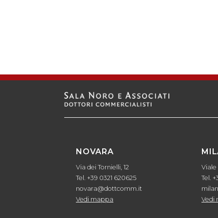
NOVARA
MI
Via dei Tornielli, 12
Viale
Tel. +39 0321 620625
Tel. 
novara@dottcomm.it
mila
Vedi mappa
Vedi