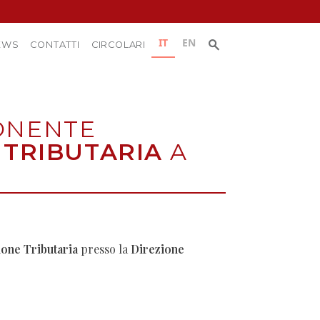
Ricerca
IT
EN
Ricerca:
EWS
CONTATTI
CIRCOLARI
per:
ONENTE
 TRIBUTARIA
A
ione Tributaria
presso la
Direzione