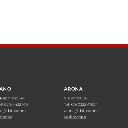
LANO
ARONA
 Papiniano, 44
Via Roma, 26
+39 02 94 432 140
Tel. +39 0322 47934
no@dottcomm.it
arona@dottcomm.it
 mappa
Vedi mappa