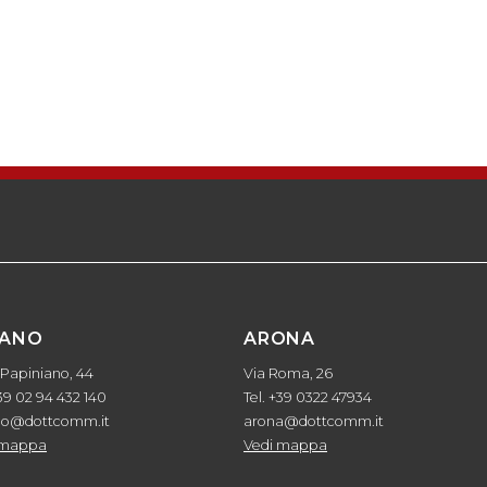
LANO
ARONA
 Papiniano, 44
Via Roma, 26
+39 02 94 432 140
Tel. +39 0322 47934
no@dottcomm.it
arona@dottcomm.it
 mappa
Vedi mappa