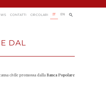
Ricerca
IT
EN
Ricerca:
EWS
CONTATTI
CIRCOLARI
per:
E DAL
causa civile promossa dalla
Banca Popolare