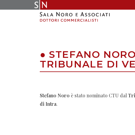
Skip
to
content
●
STEFANO NOR
TRIBUNALE DI V
Stefano Noro
è stato nominato CTU dal
Tri
di Intra
.