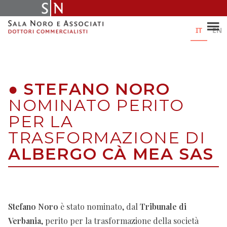
Skip
to
content
IT
EN
●
STEFANO NORO
NOMINATO PERITO
PER LA
TRASFORMAZIONE DI
ALBERGO CÀ MEA SAS
Stefano Noro
è stato nominato, dal
Tribunale di
Verbania
, perito per la trasformazione della società