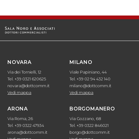
NOVARA
MILANO
Via dei Tornielli, 12
Viale Papiniano, 44
Tel. +39 0321 620625
Tel. +39 02 94 432 140
novara@dottcomm.it
milano@dottcomm.it
Vedi mappa
Vedi mappa
ARONA
BORGOMANERO
Via Roma, 26
Via Gozzano, 68
Tel. +39 0322 47934
Tel. +39 0322 846021
arona@dottcomm.it
borgo@dottcomm.it