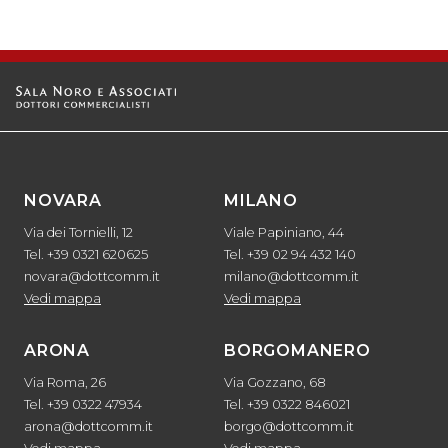
NOVARA
MILANO
Via dei Tornielli, 12
Viale Papiniano, 44
Tel. +39 0321 620625
Tel. +39 02 94 432 140
novara@dottcomm.it
milano@dottcomm.it
Vedi mappa
Vedi mappa
ARONA
BORGOMANERO
Via Roma, 26
Via Gozzano, 68
Tel. +39 0322 47934
Tel. +39 0322 846021
arona@dottcomm.it
borgo@dottcomm.it