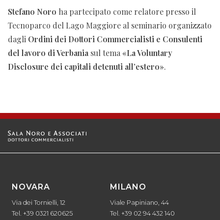
Stefano Noro
ha partecipato come relatore presso il
Tecnoparco del Lago Maggiore al seminario organizzato
dagli
Ordini dei Dottori Commercialisti e Consulenti
del lavoro di Verbania
sul tema
«La Voluntary
Disclosure dei capitali detenuti all’estero»
.
NOVARA
MILANO
Via dei Tornielli, 12
Viale Papiniano, 44
Tel. +39 0321 620625
Tel. +39 02 94 432 140