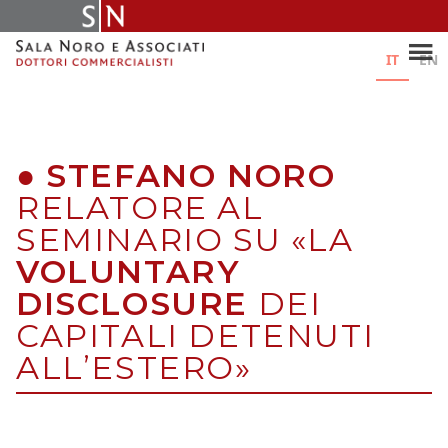
Skip
to
content
IT
EN
●
STEFANO NORO
RELATORE AL
SEMINARIO SU «LA
VOLUNTARY
DISCLOSURE
DEI
CAPITALI DETENUTI
ALL’ESTERO»