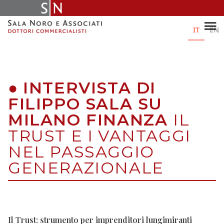
Skip
to
content
IT
EN
●
INTERVISTA DI
FILIPPO SALA SU
MILANO FINANZA
IL
TRUST E I VANTAGGI
NEL PASSAGGIO
GENERAZIONALE
Il Trust: strumento per imprenditori lungimiranti