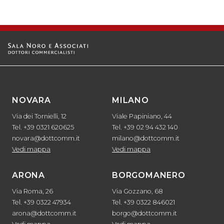
NOVARA
MILANO
Via dei Tornielli, 12
Viale Papiniano, 44
Tel. +39 0321 620625
Tel. +39 02 94 432 140
novara@dottcomm.it
milano@dottcomm.it
Vedi mappa
Vedi mappa
ARONA
BORGOMANERO
Via Roma, 26
Via Gozzano, 68
Tel. +39 0322 47934
Tel. +39 0322 846021
arona@dottcomm.it
borgo@dottcomm.it